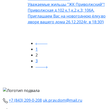
Уважаемые жильцы "ЖК Приволжский"!
Приволжская д.102 к.1,к.2,к.3; 106А.
Приглашаем Вас на новогоднюю ёлку,во
дворе вашего дома 26.12.2024г. в 18:30!)
1
2
3
+7 (843) 209-0-208
uk.prav.dom@mail.ru