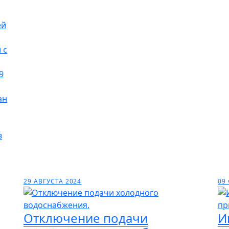
ей
 с
9
ан
в
29 АВГУСТА 2024
09
Отключение подачи
И