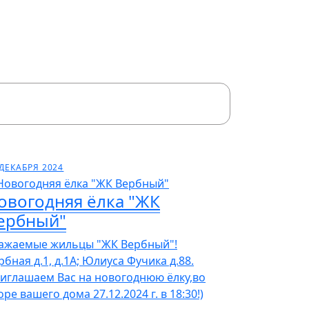
 ДЕКАБРЯ 2024
овогодняя ёлка "ЖК
ербный"
ажаемые жильцы "ЖК Вербный"!
рбная д.1, д.1А; Юлиуса Фучика д.88.
иглашаем Вас на новогоднюю ёлку,во
оре вашего дома 27.12.2024 г. в 18:30!)