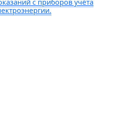
оказаний с приборов учёта
лектроэнергии.