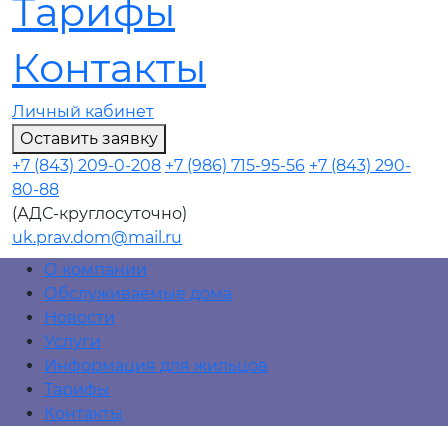
Тарифы
Контакты
Личный кабинет
Оставить заявку
+7 (843) 209-0-208
+7 (986) 715-95-56
+7 (843) 290-
80-88
(АДС-круглосуточно)
uk.prav.dom@mail.ru
О компании
Обслуживаемые дома
Новости
Услуги
Информация для жильцов
Тарифы
Контакты